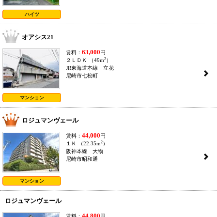
ハイツ
オアシス21
63,000
賃料：
円
2
２ＬＤＫ （49m
）
JR東海道本線 立花
2
尼崎市七松町
マンション
ロジュマンヴェール
44,000
賃料：
円
2
１Ｋ （22.35m
）
阪神本線 大物
2
尼崎市昭和通
マンション
ロジュマンヴェール
44,800
賃料：
円