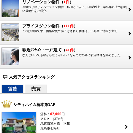
リノベーション物件
（
1件
）
2
今流行りのリノベーション物件。1500万円以下、60m
以上、築15年以上のお買
2
い得物件をご紹介。
プライスダウン物件
（
111件
）
これはお得です。価格変更で値下げされた物件は、いち早い情報が大切。
2
駅近ﾏﾝｼｮﾝ・一戸建て
（
41件
）
なんといっても駅から近くがいい！なんて方の為に駅近物件を集めました。
2
人気アクセスランキング
=
賃貸
売買
シティハイム橋本第3AP
62,000
賃料：
円
2
２ＤＫ （37m
）
JR東海道本線 立花
2
尼崎市七松町