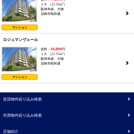
2
１Ｋ （22.35m
）
阪神本線 大物
2
尼崎市昭和通
マンション
ロジュマンヴェール
44,800
賃料：
円
2
１Ｋ （22.35m
）
阪神本線 大物
2
尼崎市昭和通
マンション
賃貸物件絞り込み検索
2
売買物件絞り込み検索
2
店舗紹介
2