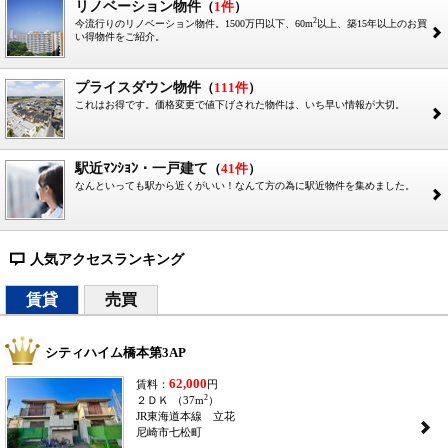
リノベーション物件
（
1件
）
2
今流行りのリノベーション物件。1500万円以下、60m
以上、築15年以上のお買
2
い得物件をご紹介。
プライスダウン物件
（
111件
）
これはお得です。価格変更で値下げされた物件は、いち早い情報が大切。
2
駅近ﾏﾝｼｮﾝ・一戸建て
（
41件
）
なんといっても駅から近くがいい！なんて方の為に駅近物件を集めました。
2
人気アクセスランキング
=
賃貸
売買
シティハイム橋本第3AP
62,000
賃料：
円
2
２ＤＫ （37m
）
JR東海道本線 立花
2
尼崎市七松町