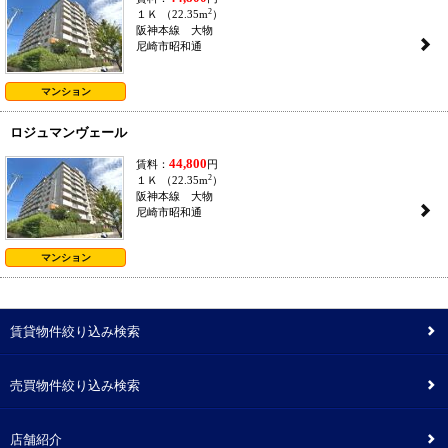
2
１Ｋ （22.35m
）
阪神本線 大物
2
尼崎市昭和通
マンション
ロジュマンヴェール
44,800
賃料：
円
2
１Ｋ （22.35m
）
阪神本線 大物
2
尼崎市昭和通
マンション
賃貸物件絞り込み検索
2
売買物件絞り込み検索
2
店舗紹介
2