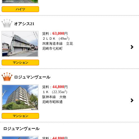
ハイツ
オアシス21
63,000
賃料：
円
2
２ＬＤＫ （49m
）
JR東海道本線 立花
2
尼崎市七松町
マンション
ロジュマンヴェール
44,800
賃料：
円
2
１Ｋ （22.35m
）
阪神本線 大物
2
尼崎市昭和通
マンション
ロジュマンヴェール
44,800
賃料：
円