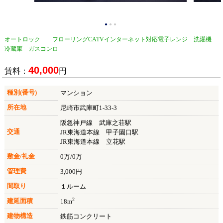
●
●
●
オートロック フローリング CATVインターネット対応 電子レンジ 洗濯機
冷蔵庫 ガスコンロ
40,000
賃料：
円
種別(番号)
マンション
所在地
尼崎市武庫町1-33-3
阪急神戸線 武庫之荘駅
交通
JR東海道本線 甲子園口駅
JR東海道本線 立花駅
敷金/礼金
0万/0万
管理費
3,000円
間取り
１ルーム
2
建延面積
18m
建物構造
鉄筋コンクリート