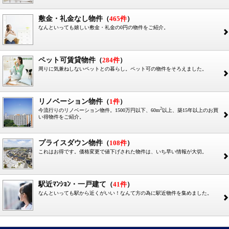
敷金・礼金なし物件
（
465件
）
なんといっても嬉しい敷金・礼金の0円の物件をご紹介。
2
ペット可賃貸物件
（
284件
）
周りに気兼ねしないペットとの暮らし。ペット可の物件をそろえました。
2
リノベーション物件
（
1件
）
2
今流行りのリノベーション物件。1500万円以下、60m
以上、築15年以上のお買
2
い得物件をご紹介。
プライスダウン物件
（
108件
）
これはお得です。価格変更で値下げされた物件は、いち早い情報が大切。
2
駅近ﾏﾝｼｮﾝ・一戸建て
（
41件
）
なんといっても駅から近くがいい！なんて方の為に駅近物件を集めました。
2