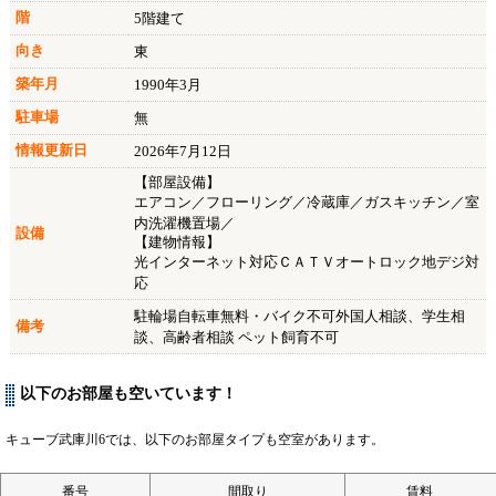
階
5階建て
向き
東
築年月
1990年3月
駐車場
無
情報更新日
2026年7月12日
【部屋設備】
エアコン／フローリング／冷蔵庫／ガスキッチン／室
内洗濯機置場／
設備
【建物情報】
光インターネット対応 ＣＡＴＶ オートロック 地デジ対
応
駐輪場自転車無料・バイク不可 外国人相談、学生相
備考
談、高齢者相談 ペット飼育不可
以下のお部屋も空いています！
キューブ武庫川6では、以下のお部屋タイプも空室があります。
番号
間取り
賃料