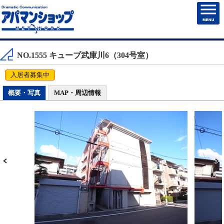
HOME
NO.1555 キューブ武庫川6（304号室）
賃貸物件検索
入居者募集中
売買物件検索
概要・写真
MAP・周辺情報
売却・住まいを売る
マンション管理
チェックしたお部屋