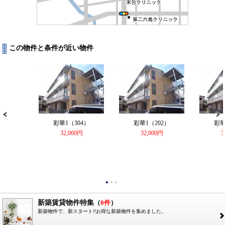
この物件と条件が近い物件
彩華1（304）
彩華1（202）
彩華
32,000円
32,000円
3
●
●
●
新築賃貸物件特集
（
0件
）
新築物件で、新スタート!!お得な新築物件を集めました。
2