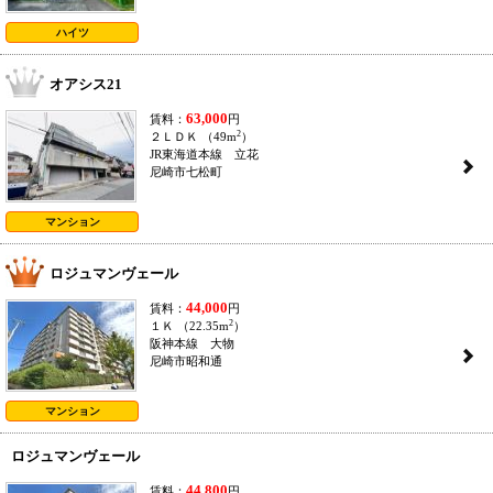
ハイツ
オアシス21
63,000
賃料：
円
2
２ＬＤＫ （49m
）
JR東海道本線 立花
2
尼崎市七松町
マンション
ロジュマンヴェール
44,000
賃料：
円
2
１Ｋ （22.35m
）
阪神本線 大物
2
尼崎市昭和通
マンション
ロジュマンヴェール
44,800
賃料：
円