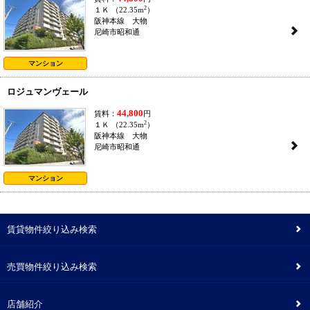
2
１Ｋ （22.35m
）
阪神本線 大物
2
尼崎市昭和通
マンション
ロジュマンヴェール
44,800
賃料：
円
2
１Ｋ （22.35m
）
阪神本線 大物
2
尼崎市昭和通
マンション
賃貸物件絞り込み検索
2
売買物件絞り込み検索
2
店舗紹介
2