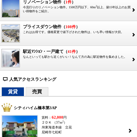
リノベーション物件
（
1件
）
2
今流行りのリノベーション物件。1500万円以下、60m
以上、築15年以上のお買
2
い得物件をご紹介。
プライスダウン物件
（
108件
）
これはお得です。価格変更で値下げされた物件は、いち早い情報が大切。
2
駅近ﾏﾝｼｮﾝ・一戸建て
（
41件
）
なんといっても駅から近くがいい！なんて方の為に駅近物件を集めました。
2
人気アクセスランキング
=
賃貸
売買
シティハイム橋本第3AP
62,000
賃料：
円
2
２ＤＫ （37m
）
JR東海道本線 立花
2
尼崎市七松町