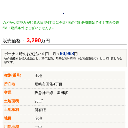
●
のどかな街並みが印象の田能4丁目に全9区画の宅地分譲開始です！前面公道
6M！建築条件はございませんよ♪
3,290
販売価格：
万円
90,968
ボーナス時のお支払い 0 円 月々
円
物件価格をお借入金額とし、35年返済、年間金利0.875％（金利優遇適応）として計算した金
額です。
種別(番号)
土地
所在地
尼崎市田能4丁目
交通
阪急神戸線 園田駅
2
土地面積
90m
土地権利
所有権
地目
宅地
用途地域
一中