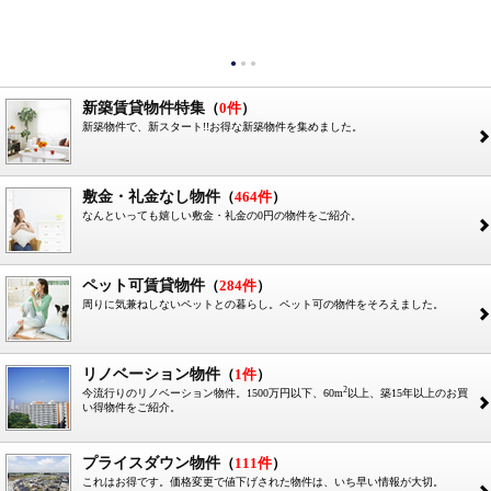
●
●
●
新築賃貸物件特集
（
0件
）
新築物件で、新スタート!!お得な新築物件を集めました。
2
敷金・礼金なし物件
（
464件
）
なんといっても嬉しい敷金・礼金の0円の物件をご紹介。
2
ペット可賃貸物件
（
284件
）
周りに気兼ねしないペットとの暮らし。ペット可の物件をそろえました。
2
リノベーション物件
（
1件
）
2
今流行りのリノベーション物件。1500万円以下、60m
以上、築15年以上のお買
2
い得物件をご紹介。
プライスダウン物件
（
111件
）
これはお得です。価格変更で値下げされた物件は、いち早い情報が大切。