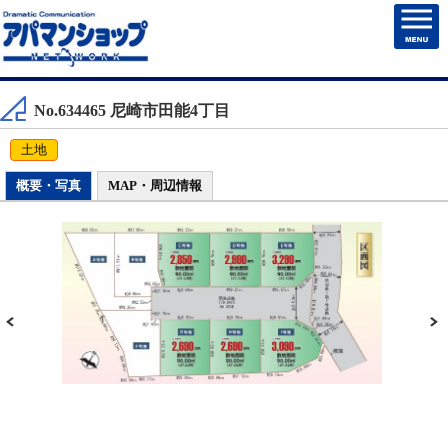
HOME
No.634465 尼崎市田能4丁目
賃貸物件検索
土地
売買物件検索
概要・写真
MAP・周辺情報
売却・住まいを売る
マンション管理
チェックしたお部屋