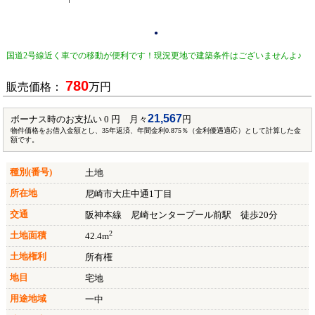
●
国道2号線近く車での移動が便利です！現況更地で建築条件はございませんよ♪
780
販売価格：
万円
21,567
ボーナス時のお支払い 0 円 月々
円
物件価格をお借入金額とし、35年返済、年間金利0.875％（金利優遇適応）として計算した金
額です。
種別(番号)
土地
所在地
尼崎市大庄中通1丁目
交通
阪神本線 尼崎センタープール前駅 徒歩20分
2
土地面積
42.4m
土地権利
所有権
地目
宅地
用途地域
一中