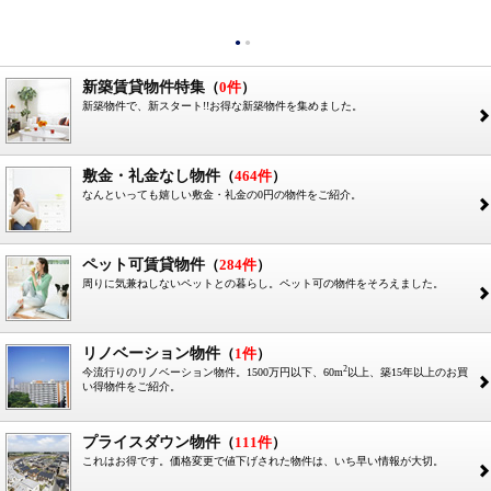
●
●
新築賃貸物件特集
（
0件
）
新築物件で、新スタート!!お得な新築物件を集めました。
2
敷金・礼金なし物件
（
464件
）
なんといっても嬉しい敷金・礼金の0円の物件をご紹介。
2
ペット可賃貸物件
（
284件
）
周りに気兼ねしないペットとの暮らし。ペット可の物件をそろえました。
2
リノベーション物件
（
1件
）
2
今流行りのリノベーション物件。1500万円以下、60m
以上、築15年以上のお買
2
い得物件をご紹介。
プライスダウン物件
（
111件
）
これはお得です。価格変更で値下げされた物件は、いち早い情報が大切。
2