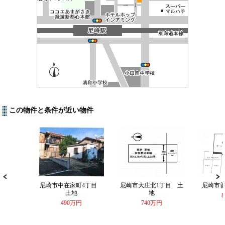
この物件と条件が近い物件
尼崎市中在家町4丁目
尼崎市大庄北1丁目 土
尼崎市
土地
地
490万円
740万円