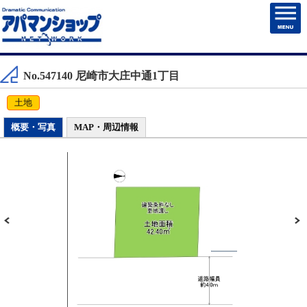
HOME
No.547140 尼崎市大庄中通1丁目
賃貸物件検索
土地
売買物件検索
概要・写真
MAP・周辺情報
売却・住まいを売る
マンション管理
チェックしたお部屋