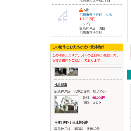
尼崎市大庄中通2丁目
5位
尼崎市善法寺町 土地
1,780万円
2
（0m
）
阪急神戸線 園田
尼崎市善法寺町
栗山町2丁目貸家
この物件とお支払が近い賃貸物件
JR東海道本線 立花駅 徒歩19分
この物件とエリア、月々の金額等が類似してい
賃料：
65,000円
る賃貸物件をご紹介しております。
間取：１ＬＤＫ
浅井貸家
阪急神戸線 武庫之荘駅 徒歩25分
賃料：
65,000円
間取：３ＤＫ
南塚口町5丁目連棟貸家
阪急神戸線 塚口駅 徒歩10分
JR福知山線 塚口駅 徒歩17分