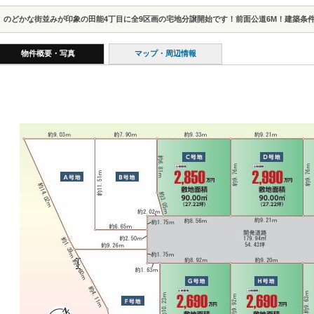
のどかな街並みが印象の田能4丁目に全9区画の宅地分譲開始です！前面公道6M！建築条
物件概要・写真
マップ・周辺情報