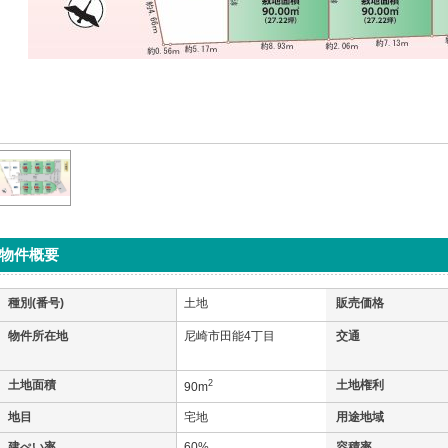
物件概要
種別(番号)
土地
販売価格
物件所在地
尼崎市田能4丁目
交通
土地面積
2
土地権利
90m
地目
宅地
用途地域
建ぺい率
60%
容積率