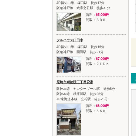
阪急神戸線 武庫之荘駅 徒歩31分
賃料：
65,000円
間取：３ＤＫ
フルハウス口田中
JR福知山線 塚口駅 徒歩16分
阪急神戸線 園田駅 徒歩21分
賃料：
67,000円
間取：２ＬＤＫ
尼崎市崇徳院三丁目貸家
阪神本線 センタープール駅 徒歩8分
阪神本線 武庫川駅 徒歩25分
JR東海道本線 立花駅 徒歩25分
賃料：
68,000円
間取：５ＳＫ