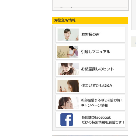
テラスハウスWAKO
阪急神戸線 武庫之荘駅 徒歩20分
阪急今津線 甲東園駅 徒歩34分
お役立ち情報
賃料：
70,000円
間取：２ＬＤＫ＋Ｓ
加島貸家
JR東海道本線 立花駅 徒歩15分
阪神本線 出屋敷駅 徒歩15分
賃料：
70,000円
間取：３ＤＫ
御園2丁目テラスハウス
JR福知山線 塚口駅 徒歩13分
賃料：
75,000円
間取：２ＬＤＫ
塚口本町7丁目戸建て