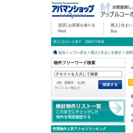
賃貸│お部屋を借りる
購入│住まい
Rent
Buy
購入│住まいを探す 尼崎市不動産
総合トップへ戻る
>
購入│住まいを探す
>
尼崎
物件フリーワード検索
（例）尼崎市 1LDK
マンション名など
売買物件人気アクセスランキング