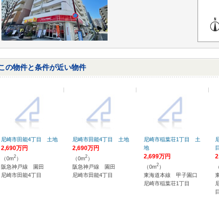
この物件と条件が近い物件
尼崎市田能4丁目 土地
尼崎市田能4丁目 土地
尼崎市稲葉荘1丁目 土
2,690万円
2,690万円
地
2,699万円
2
2
2
（0m
）
（0m
）
2
阪急神戸線 園田
阪急神戸線 園田
（0m
）
尼崎市田能4丁目
尼崎市田能4丁目
東海道本線 甲子園口
尼崎市稲葉荘1丁目