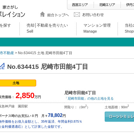
を探す
売却│不動産を売りたい
マンション管理
当社
Sell
Manage
Shop
市不動産
> No.634415 土地 尼崎市田能4丁目
No.634415 尼崎市田能4丁目
土地
尼崎市田能4丁目
2,850
販売価格：
万円
「尼崎市田能」の他の土地を見る
阪急神戸線 園田駅
2
2
間取り：（0m
）
土地面積：90m
78,802
ボーナス時のお支払い 0 円 月々
円
物件価格をお借入金額とし、35年返済、年間金利0.875％
（金利優遇適応）として計算した金額です。