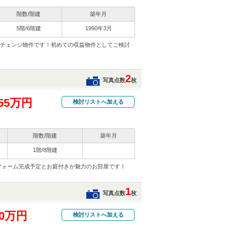
階数/階建
築年月
5階/6階建
1990年3月
ーチェンジ物件です！初めての収益物件としてご検討
2
写真点数
枚
55万円
検討リストへ加える
階数/階建
築年月
1階/8階建
リフォーム完成予定とお庭付きが魅力のお部屋です！
1
写真点数
枚
30万円
検討リストへ加える