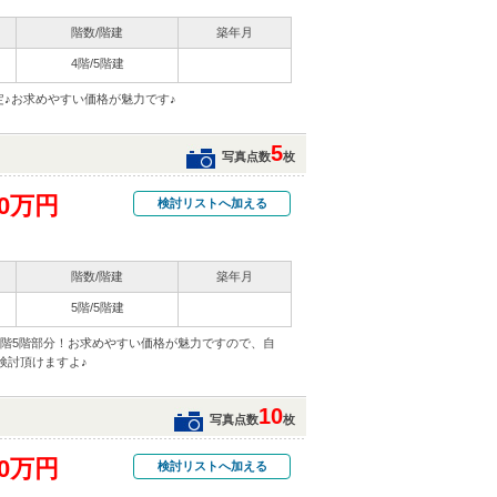
階数/階建
築年月
4階/5階建
定♪お求めやすい価格が魅力です♪
5
写真点数
枚
20万円
検討リストへ加える
階数/階建
築年月
5階/5階建
上階5階部分！お求めやすい価格が魅力ですので、自
検討頂けますよ♪
10
写真点数
枚
80万円
検討リストへ加える