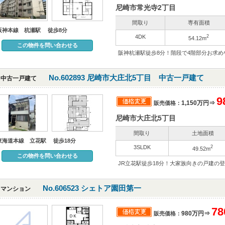
尼崎市常光寺2丁目
間取り
専有面積
阪神本線 杭瀬駅 徒歩8分
4DK
2
54.12m
この物件を問い合わせる
阪神杭瀬駅徒歩8分！階段で4階部分お求め
No.602893 尼崎市大庄北5丁目 中古一戸建て
中古一戸建て
9
1,150万円⇒
販売価格：
尼崎市大庄北5丁目
間取り
土地面積
東海道本線 立花駅 徒歩18分
3SLDK
2
49.52m
この物件を問い合わせる
JR立花駅徒歩18分！大家族向きの戸建の
No.606523 シェトア園田第一
マンション
7
980万円⇒
販売価格：