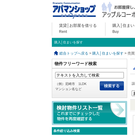
賃貸│お部屋を借りる
購入│住まい
Rent
Buy
購入│住まいを探す
総合トップへ戻る
>
購入│住まいを探す
> 売買
物件フリーワード検索
該
（例）尼崎市 1LDK
マンション名など
条件絞り込み検索