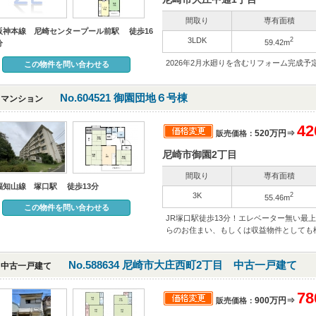
間取り
専有面積
阪神本線 尼崎センタープール前駅 徒歩16
3LDK
2
59.42m
分
2026年2月水廻りを含むリフォーム完成予
この物件を問い合わせる
No.604521 御園団地６号棟
マンション
4
520万円⇒
販売価格：
尼崎市御園2丁目
間取り
専有面積
福知山線 塚口駅 徒歩13分
3K
2
55.46m
この物件を問い合わせる
JR塚口駅徒歩13分！エレベーター無い最
らのお住まい、もしくは収益物件としても
No.588634 尼崎市大庄西町2丁目 中古一戸建て
中古一戸建て
7
900万円⇒
販売価格：