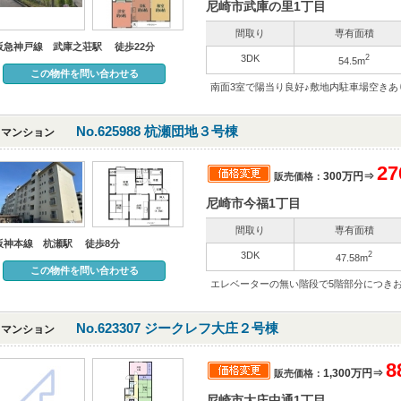
尼崎市武庫の里1丁目
間取り
専有面積
阪急神戸線 武庫之荘駅 徒歩22分
3DK
2
54.5m
この物件を問い合わせる
南面3室で陽当り良好♪敷地内駐車場空きあ
No.625988 杭瀬団地３号棟
マンション
2
300万円⇒
販売価格：
尼崎市今福1丁目
間取り
専有面積
阪神本線 杭瀬駅 徒歩8分
3DK
2
47.58m
この物件を問い合わせる
エレベーターの無い階段で5階部分につき
No.623307 ジークレフ大庄２号棟
マンション
8
1,300万円⇒
販売価格：
尼崎市大庄中通1丁目