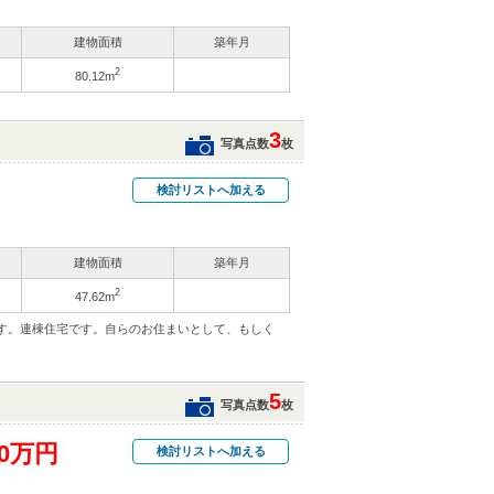
建物面積
築年月
2
80.12m
3
写真点数
枚
検討リストへ加える
建物面積
築年月
2
47.62m
す。連棟住宅です。自らのお住まいとして、もしく
5
写真点数
枚
90万円
検討リストへ加える