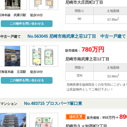
尼崎市大庄西町2丁目
間取り
土地面積
阪神本線 武庫川駅 徒歩10分
6K
2
57.85m
この物件を問い合わせる
No.563045 尼崎市南武庫之荘12丁目 中古一戸建て
中古一戸建て
780万円
販売価格：
尼崎市南武庫之荘12丁目
間取り
土地面積
東海道本線 立花駅 徒歩18分
3DK
2
52.66m
この物件を問い合わせる
尼崎医療生協病院近くの住宅街にございま
は収益物件としてご検討下さい！
No.483715 プロスパー?塚口東
マンション
8
950万円⇒
販売価格：
尼崎市久々知西町2丁目