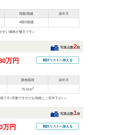
階数/階建
築年月
4階/5階建
やすい価格が魅力です♪
2
写真点数
枚
80万円
検討リストへ加える
建物面積
築年月
2
75.01m
登場です♪空家ですのでお気軽にご見学下さい♪
1
写真点数
枚
80万円
検討リストへ加える