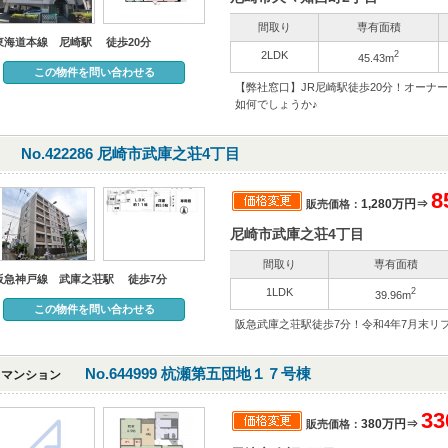
間取り
専有面積
東海道本線 尼崎駅 徒歩20分
2LDK
2
45.43m
この物件を問い合わせる
【弊社窓口】JR尼崎駅徒歩20分！オーナ
如何でしょうか♪
No.422286 尼崎市武庫之荘4丁目
8
1,280万円⇒
販売価格：
尼崎市武庫之荘4丁目
間取り
専有面積
阪急神戸線 武庫之荘駅 徒歩7分
1LDK
2
39.96m
この物件を問い合わせる
阪急武庫之荘駅徒歩7分！令和4年7月末
No.644999 杭瀬第五団地１７号棟
マンション
3
380万円⇒
販売価格：