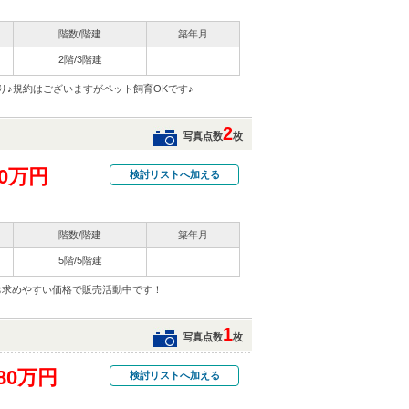
階数/階建
築年月
2階/3階建
り♪規約はございますがペット飼育OKです♪
2
写真点数
枚
70万円
検討リストへ加える
階数/階建
築年月
5階/5階建
お求めやすい価格で販売活動中です！
1
写真点数
枚
80万円
検討リストへ加える