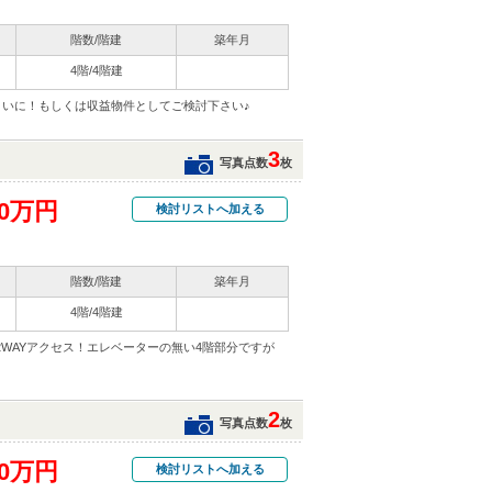
階数/階建
築年月
4階/4階建
まいに！もしくは収益物件としてご検討下さい♪
3
写真点数
枚
00万円
検討リストへ加える
階数/階建
築年月
4階/4階建
2WAYアクセス！エレベーターの無い4階部分ですが
2
写真点数
枚
00万円
検討リストへ加える