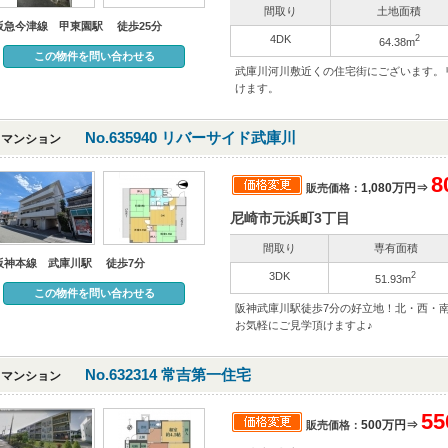
間取り
土地面積
阪急今津線 甲東園駅 徒歩25分
4DK
2
64.38m
この物件を問い合わせる
武庫川河川敷近くの住宅街にございます。
けます。
No.635940 リバーサイド武庫川
マンション
8
1,080万円⇒
販売価格：
尼崎市元浜町3丁目
間取り
専有面積
阪神本線 武庫川駅 徒歩7分
3DK
2
51.93m
この物件を問い合わせる
阪神武庫川駅徒歩7分の好立地！北・西・
お気軽にご見学頂けますよ♪
No.632314 常吉第一住宅
マンション
5
500万円⇒
販売価格：