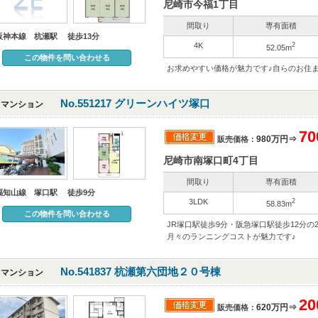
尼崎市今福1丁目
間取り
専有面積
阪神本線 杭瀬駅 徒歩13分
4K
2
52.05m
この物件を問い合わせる
お求めやすい価格が魅力です♪自らのお住
No.551217 グリーンハイツ塚口
マンション
7
980万円⇒
販売価格：
尼崎市南塚口町4丁目
間取り
専有面積
福知山線 塚口駅 徒歩9分
3LDK
2
58.83m
この物件を問い合わせる
JR塚口駅徒歩9分・阪急塚口駅徒歩12分の
月々のランニングコストが魅力です♪
No.541837 杭瀬第六団地２０号棟
マンション
2
620万円⇒
販売価格：