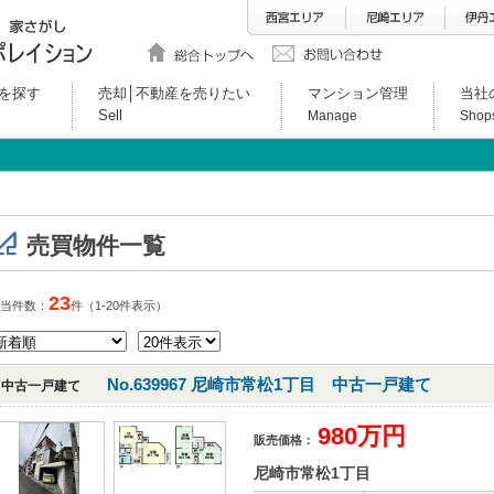
を探す
売却│不動産を売りたい
マンション管理
当社
Sell
Manage
Shop
売買物件一覧
23
当件数：
件（1-20件表示）
No.639967 尼崎市常松1丁目 中古一戸建て
中古一戸建て
980万円
販売価格：
尼崎市常松1丁目