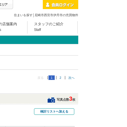
住まいを探す│尼崎市西宮市伊丹市の売買物件
の店舗案内
スタッフのご紹介
s
Staff
戻る
1
2
次へ
3
写真点数
枚
検討リストへ加える