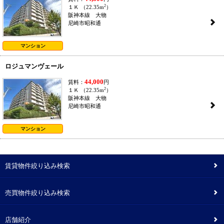
2
１Ｋ （22.35m
）
阪神本線 大物
2
尼崎市昭和通
マンション
ロジュマンヴェール
44,000
賃料：
円
2
１Ｋ （22.35m
）
阪神本線 大物
2
尼崎市昭和通
マンション
賃貸物件絞り込み検索
2
売買物件絞り込み検索
2
店舗紹介
2