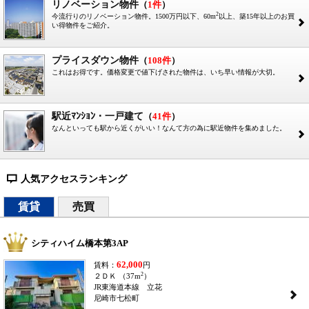
リノベーション物件
（
1件
）
2
今流行りのリノベーション物件。1500万円以下、60m
以上、築15年以上のお買
2
い得物件をご紹介。
プライスダウン物件
（
108件
）
これはお得です。価格変更で値下げされた物件は、いち早い情報が大切。
2
駅近ﾏﾝｼｮﾝ・一戸建て
（
41件
）
なんといっても駅から近くがいい！なんて方の為に駅近物件を集めました。
2
人気アクセスランキング
=
賃貸
売買
シティハイム橋本第3AP
62,000
賃料：
円
2
２ＤＫ （37m
）
JR東海道本線 立花
2
尼崎市七松町