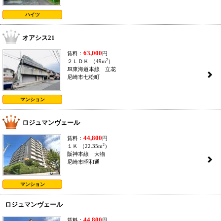
ハイツ
オアシス21
63,000
賃料：
円
2
２ＬＤＫ （49m
）
JR東海道本線 立花
2
尼崎市七松町
マンション
ロジュマンヴェール
44,800
賃料：
円
2
１Ｋ （22.35m
）
阪神本線 大物
2
尼崎市昭和通
マンション
ロジュマンヴェール
44,800
賃料：
円